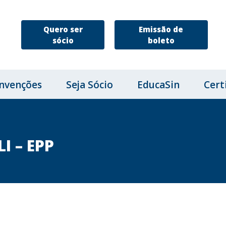
Quero ser
Emissão de
sócio
boleto
nvenções
Seja Sócio
EducaSin
Cert
I – EPP