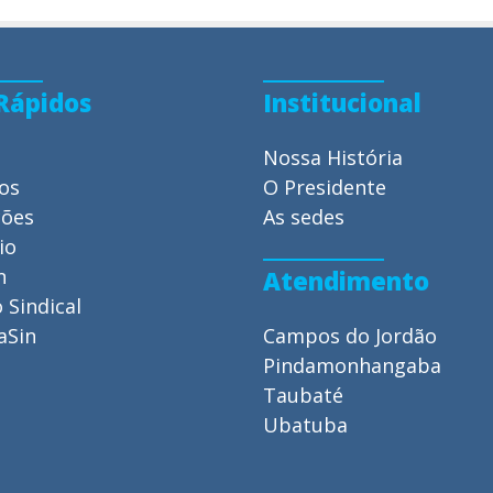
 Rápidos
Institucional
Nossa História
ios
O Presidente
ções
As sedes
io
n
Atendimento
 Sindical
aSin
Campos do Jordão
Pindamonhangaba
Taubaté
Ubatuba