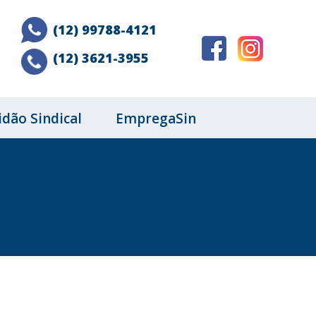
(12) 99788-4121
(12) 3621-3955
idão Sindical
EmpregaSin