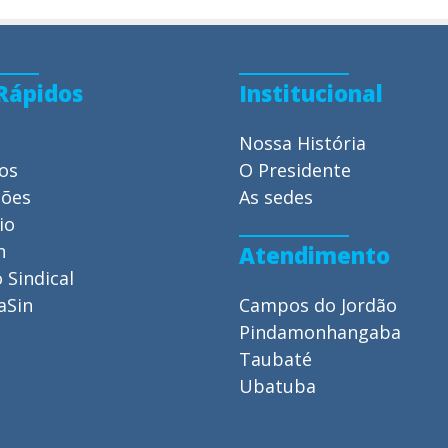
 Rápidos
Institucional
Nossa História
ios
O Presidente
ções
As sedes
io
n
Atendimento
 Sindical
aSin
Campos do Jordão
Pindamonhangaba
Taubaté
Ubatuba