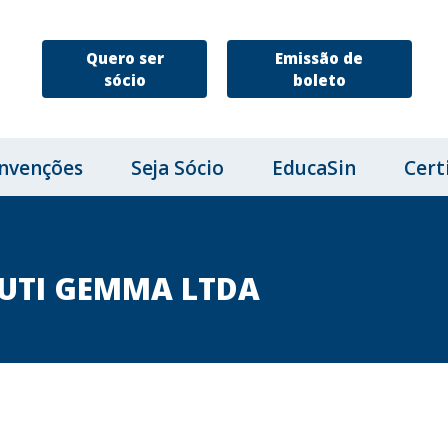
Quero ser
Emissão de
sócio
boleto
nvenções
Seja Sócio
EducaSin
Cert
FRUTI GEMMA LTDA