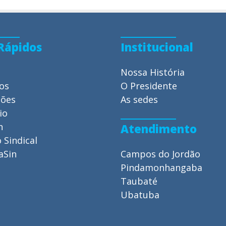
 Rápidos
Institucional
Nossa História
ios
O Presidente
ções
As sedes
io
n
Atendimento
 Sindical
aSin
Campos do Jordão
Pindamonhangaba
Taubaté
Ubatuba