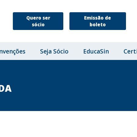
Quero ser
Emissão de
sócio
boleto
nvenções
Seja Sócio
EducaSin
Cert
TDA