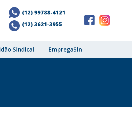
(12) 99788-4121
(12) 3621-3955
idão Sindical
EmpregaSin