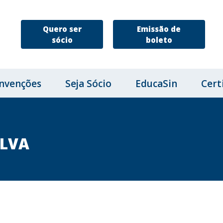
Quero ser
Emissão de
sócio
boleto
nvenções
Seja Sócio
EducaSin
Cert
ILVA