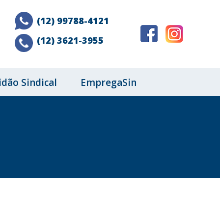
(12) 99788-4121
(12) 3621-3955
idão Sindical
EmpregaSin