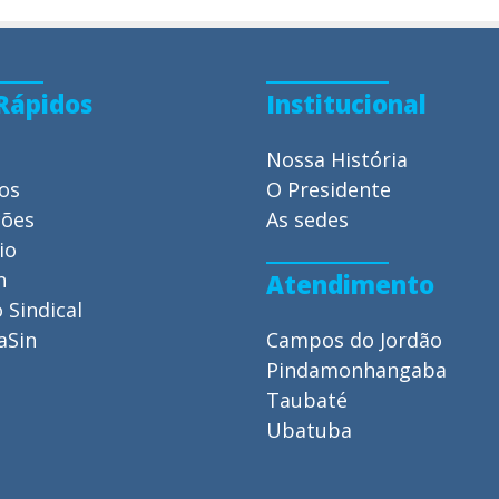
 Rápidos
Institucional
Nossa História
ios
O Presidente
ções
As sedes
io
n
Atendimento
 Sindical
aSin
Campos do Jordão
Pindamonhangaba
Taubaté
Ubatuba