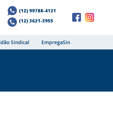
(12) 99788-4121
(12) 3621-3955
idão Sindical
EmpregaSin