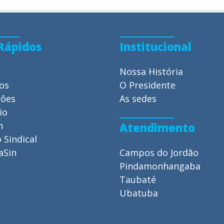
 Rápidos
Institucional
Nossa História
ios
O Presidente
ções
As sedes
io
n
Atendimento
 Sindical
aSin
Campos do Jordão
Pindamonhangaba
Taubaté
Ubatuba