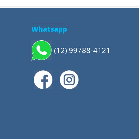
Whatsapp
(12) 99788-4121