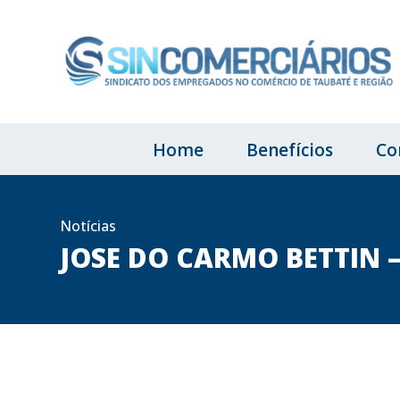
Home
Benefícios
Co
Notícias
JOSE DO CARMO BETTIN 