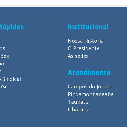
 Rápidos
Institucional
Nossa História
ios
O Presidente
ções
As sedes
io
n
Atendimento
 Sindical
aSin
Campos do Jordão
Pindamonhangaba
Taubaté
Ubatuba